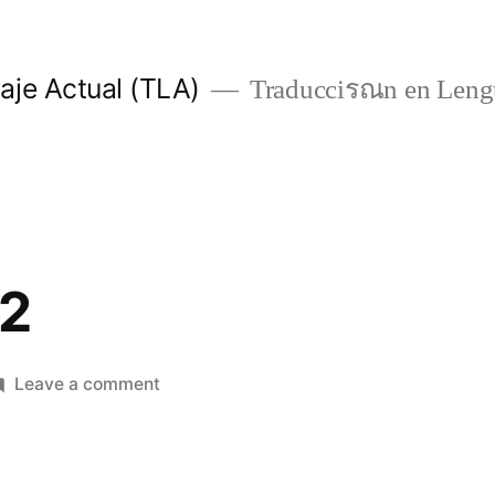
je Actual (TLA)
Traducciรณn en Lengu
 2
on
Leave a comment
1
Crónicas
2