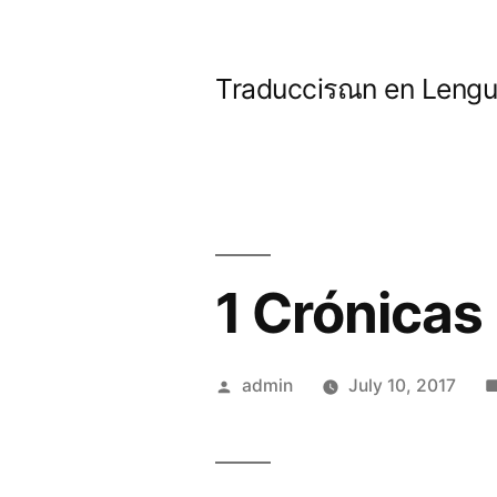
Skip
to
Traducciรณn en Lengua
content
1 Crónicas
Posted
admin
July 10, 2017
by