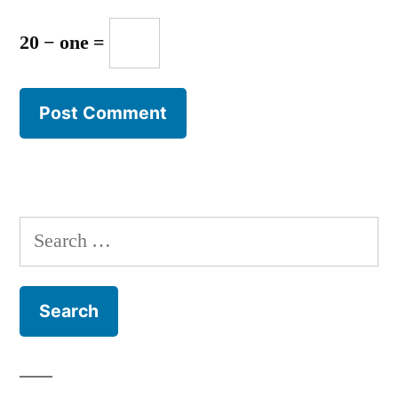
20 − one =
Search
for: