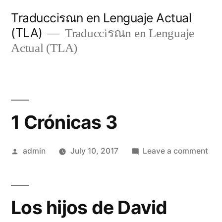
Skip
Traducciรณn en Lenguaje Actual
to
(TLA)
Traducciรณn en Lenguaje
content
Actual (TLA)
1 Crónicas 3
Posted
on
admin
July 10, 2017
Leave a comment
by
1
Cró
3
Los hijos de David