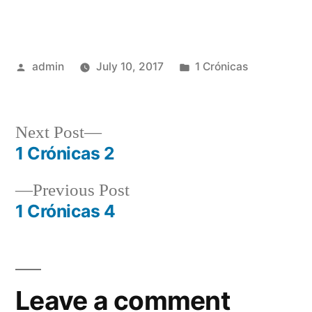
Posted
Posted
admin
July 10, 2017
1 Crónicas
by
in
Next
Next Post
post:
1 Crónicas 2
Post
Previous
Previous Post
navigation
post:
1 Crónicas 4
Leave a comment