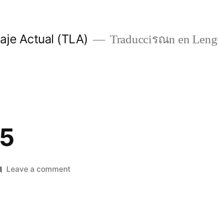
je Actual (TLA)
Traducciรณn en Lengu
 5
on
Leave a comment
1
Crónicas
5