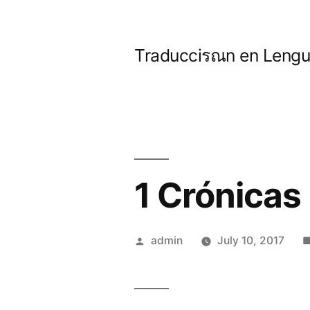
Skip
to
Traducciรณn en Lengua
content
1 Crónicas
Posted
admin
July 10, 2017
by