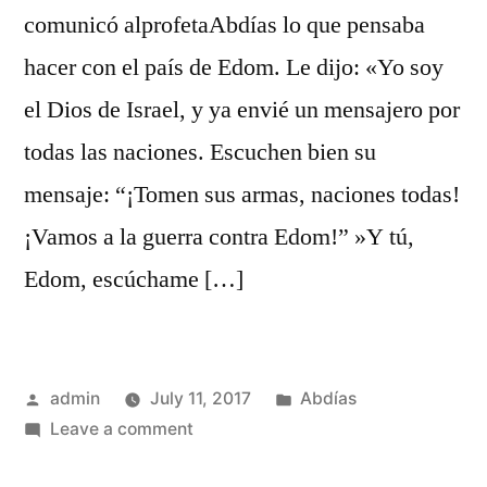
comunicó alprofetaAbdías lo que pensaba
hacer con el país de Edom. Le dijo: «Yo soy
el Dios de Israel, y ya envié un mensajero por
todas las naciones. Escuchen bien su
mensaje: “¡Tomen sus armas, naciones todas!
¡Vamos a la guerra contra Edom!” »Y tú,
Edom, escúchame […]
Posted
Posted
admin
July 11, 2017
Abdías
by
on
in
Leave a comment
Abdías