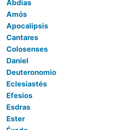
Abdías
Amós
Apocalipsis
Cantares
Colosenses
Daniel
Deuteronomio
Eclesiastés
Efesios
Esdras
Ester