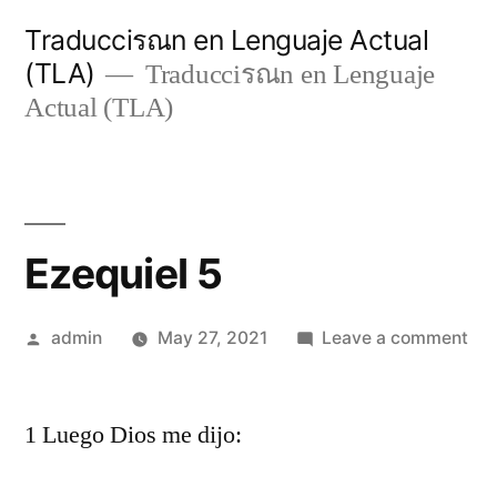
Skip
Traducciรณn en Lenguaje Actual
to
(TLA)
Traducciรณn en Lenguaje
content
Actual (TLA)
Ezequiel 5
Posted
on
admin
May 27, 2021
Leave a comment
by
Eze
5
1 Luego Dios me dijo: