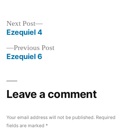
by
in
Next
Next Post
post:
Ezequiel 4
Post
Previous
Previous Post
navigation
post:
Ezequiel 6
Leave a comment
Your email address will not be published.
Required
fields are marked
*