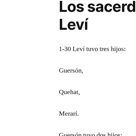
Los sacerd
Leví
1-30 Leví tuvo tres hijos:
Guersón,
Quehat,
Merarí.
Guersón tuvo dos hijos: