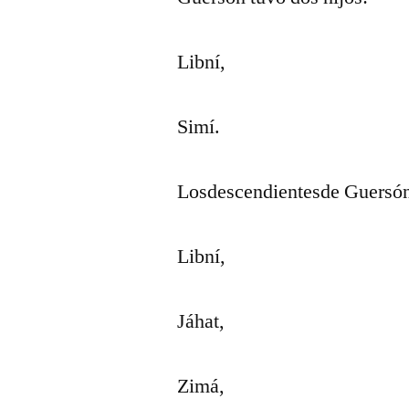
Libní,
Simí.
Losdescendientesde Guersón
Libní,
Jáhat,
Zimá,