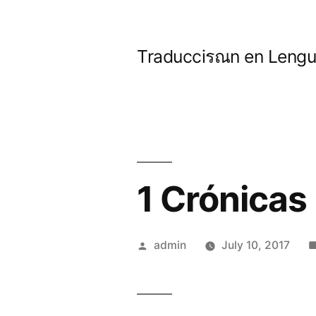
Skip
to
Traducciรณn en Lengua
content
1 Crónicas
Posted
admin
July 10, 2017
by