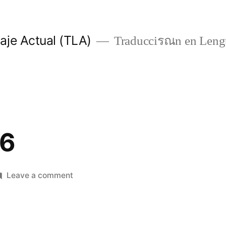
je Actual (TLA)
Traducciรณn en Lengu
 6
on
Leave a comment
1
Crónicas
6