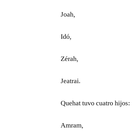
Joah,
Idó,
Zérah,
Jeatrai.
Quehat tuvo cuatro hijos:
Amram,