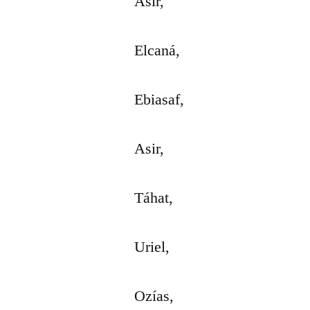
Asir,
Elcaná,
Ebiasaf,
Asir,
Táhat,
Uriel,
Ozías,